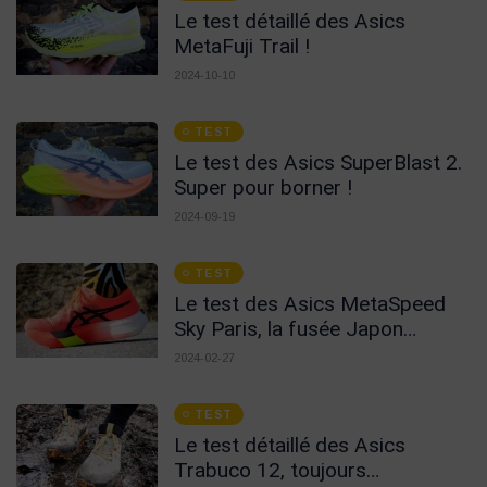
Le test détaillé des Asics
MetaFuji Trail !
2024-10-10
TEST
Le test des Asics SuperBlast 2.
Super pour borner !
2024-09-19
TEST
Le test des Asics MetaSpeed
Sky Paris, la fusée Japon
France !
2024-02-27
TEST
Le test détaillé des Asics
Trabuco 12, toujours