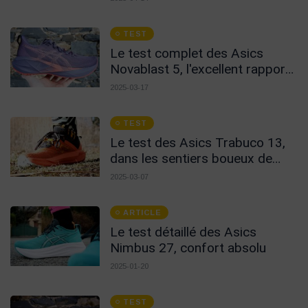
TEST
Le test complet des Asics
Novablast 5, l'excellent rapport
qualité prix !
2025-03-17
TEST
Le test des Asics Trabuco 13,
dans les sentiers boueux de
l'hiver Breton !
2025-03-07
ARTICLE
Le test détaillé des Asics
Nimbus 27, confort absolu
2025-01-20
TEST