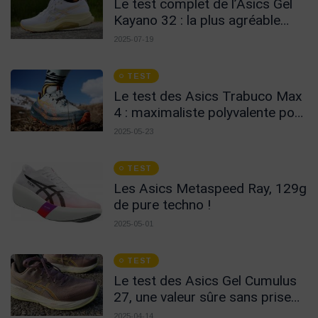
Le test complet de l’Asics Gel
Kayano 32 : la plus agréable
pour un usage au quotidien !
2025-07-19
TEST
Le test des Asics Trabuco Max
4 : maximaliste polyvalente pour
le long
2025-05-23
TEST
Les Asics Metaspeed Ray, 129g
de pure techno !
2025-05-01
TEST
Le test des Asics Gel Cumulus
27, une valeur sûre sans prise
de tête !
2025-04-14