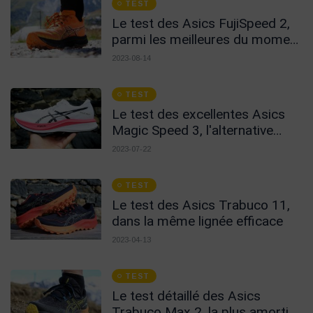
TEST
Le test des Asics FujiSpeed 2,
parmi les meilleures du moment
!
2023-08-14
TEST
Le test des excellentes Asics
Magic Speed 3, l'alternative
carbone !
2023-07-22
TEST
Le test des Asics Trabuco 11,
dans la même lignée efficace
2023-04-13
TEST
Le test détaillé des Asics
Trabuco Max 2, la plus amortie