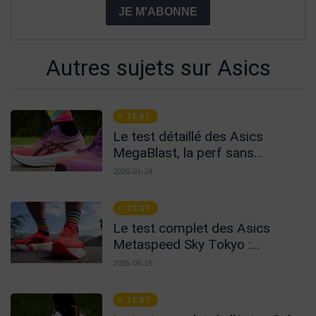
JE M'ABONNE
Autres sujets sur Asics
TEST
Le test détaillé des Asics
MegaBlast, la perf sans
carbone !
2026-01-24
TEST
Le test complet des Asics
Metaspeed Sky Tokyo :
radicales sans compromis
2025-08-19
TEST