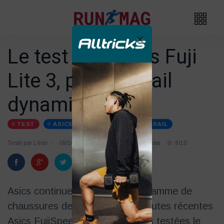
×
Le test des Asics Fuji
Lite 3, pour du trail
dynamique
TEST
ASICS
CHAUSSURES-DE-TRAIL
Testé par Léon
08/10
Temps de lecture 4 mins
8/10
Asics continue l’affinage de sa gamme de
chaussures de trail. Après les toutes récentes
Asics FujiSpeed que nous avons testées le