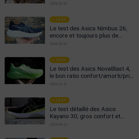
excellentes !
2024-02-25
TEST
Le test des Asics Nimbus 26,
encore et toujours plus de
confort !
2024-02-02
TEST
Le test des Asics NovaBlast 4,
le bon ratio confort/amorti/prix
!
2023-12-11
TEST
Le test détaillé des Asics
Kayano 30, gros confort et
protection pour marathon !
2023-09-13