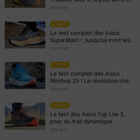
de la marque en Trail
2023-03-29
TEST
Le test complet des Asics
SuperBlast ! Jusqu'où iront les
marques ?
2023-03-05
TEST
Le test complet des Asics
Nimbus 25 ! La révolution chez
Asics ?
2023-02-09
TEST
Le test des Asics Fuji Lite 3,
pour du trail dynamique
2022-08-19