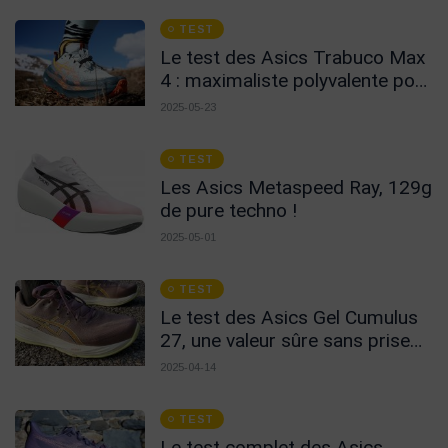
TEST
Le test des Asics Trabuco Max
4 : maximaliste polyvalente pour
le long
2025-05-23
TEST
Les Asics Metaspeed Ray, 129g
de pure techno !
2025-05-01
TEST
Le test des Asics Gel Cumulus
27, une valeur sûre sans prise
de tête !
2025-04-14
TEST
Le test complet des Asics