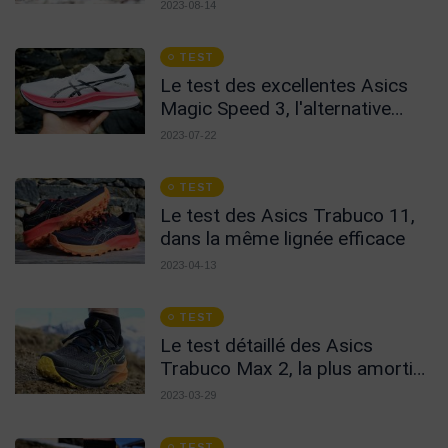
!
2023-08-14
TEST
Le test des excellentes Asics
Magic Speed 3, l'alternative
carbone !
2023-07-22
TEST
Le test des Asics Trabuco 11,
dans la même lignée efficace
2023-04-13
TEST
Le test détaillé des Asics
Trabuco Max 2, la plus amortie
de la marque en Trail
2023-03-29
TEST