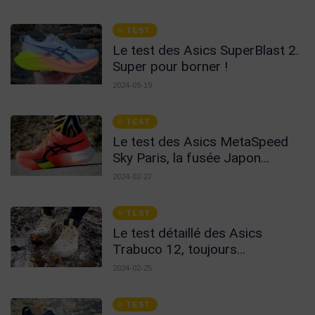
TEST
Le test des Asics SuperBlast 2.
Super pour borner !
2024-09-19
TEST
Le test des Asics MetaSpeed
Sky Paris, la fusée Japon
France !
2024-02-27
TEST
Le test détaillé des Asics
Trabuco 12, toujours
excellentes !
2024-02-25
TEST