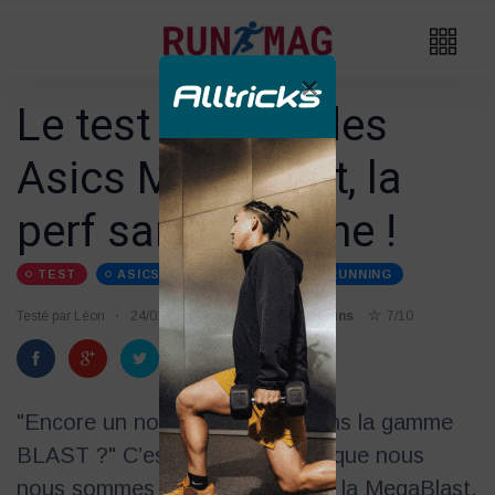
×
Le test détaillé des
Asics MegaBlast, la
perf sans carbone !
TEST
ASICS
CHAUSSURES-DE-RUNNING
Testé par Léon
24/01
Temps de lecture 4 mins
7/10
"Encore un nouveau modèle dans la gamme
BLAST ?" C’est exactement ce que nous
nous sommes dit en découvrant la MegaBlast.