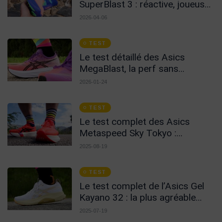
SuperBlast 3 : réactive, joueuse
et stable !
2026-04-06
TEST
Le test détaillé des Asics
MegaBlast, la perf sans
carbone !
2026-01-24
TEST
Le test complet des Asics
Metaspeed Sky Tokyo :
radicales sans compromis
2025-08-19
TEST
Le test complet de l’Asics Gel
Kayano 32 : la plus agréable
pour un usage au quotidien !
2025-07-19