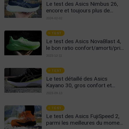
Le test des Asics Nimbus 26,
encore et toujours plus de
confort !
2024-02-02
TEST
Le test des Asics NovaBlast 4,
le bon ratio confort/amorti/prix
!
2023-12-11
TEST
Le test détaillé des Asics
Kayano 30, gros confort et
protection pour marathon !
2023-09-13
TEST
Le test des Asics FujiSpeed 2,
parmi les meilleures du moment