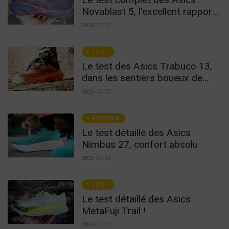
Novablast 5, l'excellent rapport
qualité prix !
2025-03-17
TEST
Le test des Asics Trabuco 13,
dans les sentiers boueux de
l'hiver Breton !
2025-03-07
ARTICLE
Le test détaillé des Asics
Nimbus 27, confort absolu
2025-01-20
TEST
Le test détaillé des Asics
MetaFuji Trail !
2024-10-10