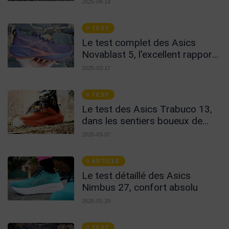
2025-04-14
TEST
Le test complet des Asics
Novablast 5, l'excellent rapport
qualité prix !
2025-03-17
TEST
Le test des Asics Trabuco 13,
dans les sentiers boueux de
l'hiver Breton !
2025-03-07
ARTICLE
Le test détaillé des Asics
Nimbus 27, confort absolu
2025-01-20
TEST