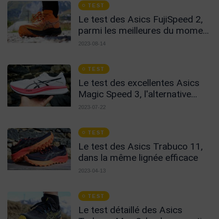
TEST
Le test des Asics FujiSpeed 2,
parmi les meilleures du moment
!
2023-08-14
TEST
Le test des excellentes Asics
Magic Speed 3, l'alternative
carbone !
2023-07-22
TEST
Le test des Asics Trabuco 11,
dans la même lignée efficace
2023-04-13
TEST
Le test détaillé des Asics