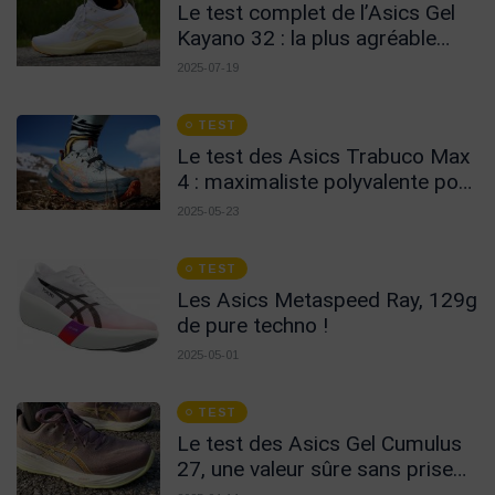
Le test complet de l’Asics Gel
Kayano 32 : la plus agréable
pour un usage au quotidien !
2025-07-19
TEST
Le test des Asics Trabuco Max
4 : maximaliste polyvalente pour
le long
2025-05-23
TEST
Les Asics Metaspeed Ray, 129g
de pure techno !
2025-05-01
TEST
Le test des Asics Gel Cumulus
27, une valeur sûre sans prise
de tête !