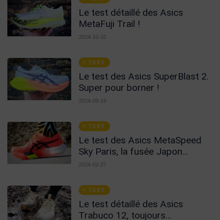
Le test détaillé des Asics
MetaFuji Trail !
2024-10-10
TEST
Le test des Asics SuperBlast 2.
Super pour borner !
2024-09-19
TEST
Le test des Asics MetaSpeed
Sky Paris, la fusée Japon
France !
2024-02-27
TEST
Le test détaillé des Asics
Trabuco 12, toujours