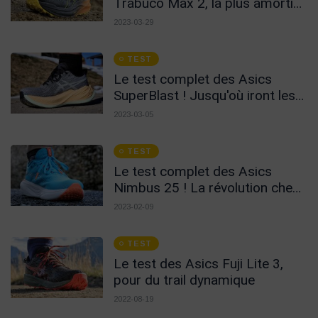
Trabuco Max 2, la plus amortie
de la marque en Trail
2023-03-29
TEST
Le test complet des Asics
SuperBlast ! Jusqu'où iront les
marques ?
2023-03-05
TEST
Le test complet des Asics
Nimbus 25 ! La révolution chez
Asics ?
2023-02-09
TEST
Le test des Asics Fuji Lite 3,
pour du trail dynamique
2022-08-19