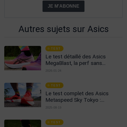
JE M'ABONNE
Autres sujets sur Asics
TEST
Le test détaillé des Asics
MegaBlast, la perf sans
carbone !
2026-01-24
TEST
Le test complet des Asics
Metaspeed Sky Tokyo :
radicales sans compromis
2025-08-19
TEST