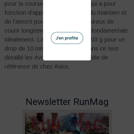
pour la course à pied sur route qui a pour
fonction d’apporter du confort, du maintien et
de l’amorti pour les coureurs désireux de
courir longtemps, en endurance fondamentale
idéalement. La balance affiche 303 g pour un
drop de 10 mm. Voyons donc dans ce test
détaillé les évolutions de ce modèle de
référence de chez Asics.
Newsletter RunMag