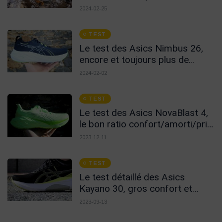
excellentes !
2024-02-25
TEST
Le test des Asics Nimbus 26,
encore et toujours plus de
confort !
2024-02-02
TEST
Le test des Asics NovaBlast 4,
le bon ratio confort/amorti/prix
!
2023-12-11
TEST
Le test détaillé des Asics
Kayano 30, gros confort et
protection pour marathon !
2023-09-13