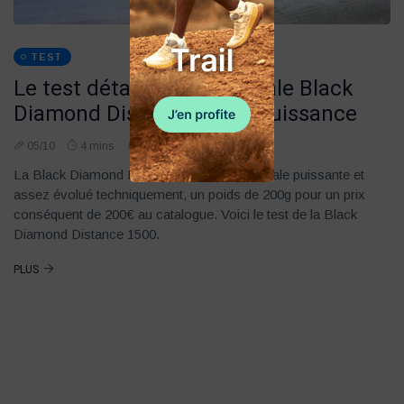
TEST
Le test détaillé de la frontale Black
Diamond Distance 1500. Puissance
05/10
4 mins
6k vues
La Black Diamond Distance 1500, une frontale puissante et
assez évolué techniquement, un poids de 200g pour un prix
conséquent de 200€ au catalogue. Voici le test de la Black
Diamond Distance 1500.
PLUS