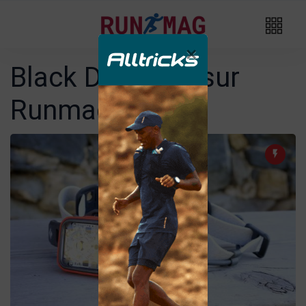
×
Black Diamond sur
Runmag