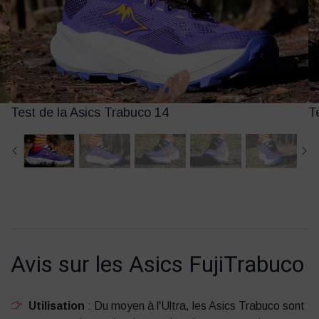
Test de la Asics Trabuco 14
T
Avis sur les Asics FujiTrabuco
Utilisation
: Du moyen à l'Ultra, les Asics Trabuco sont