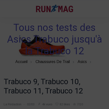
Tous nos tests des
Asics Trabuco jusqu'à
la Trabuco 12
Accueil
Chaussures De Trail
Asics
Trabuco 9, Trabuco 10,
Trabuco 11, Trabuco 12
La Rédaction
02/03
4k vues
82 likes
7/10