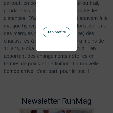
partout, en compétition, sur route ou trail,
pendant les entraînements, sur toutes les
distances. D’ailleurs, on l’associe souvent à la
marque hyper, voire LA plus confortable. Une
des marques pionnières (avec Nike) des
chaussures à plaque carbone il y a moins de
10 ans, Hoka réactualise sa Cielo X1, en
apportant des changements notoires en
termes de poids et de finition. La nouvelle
bombe arrive, c’est parti pour le test !
Newsletter RunMag