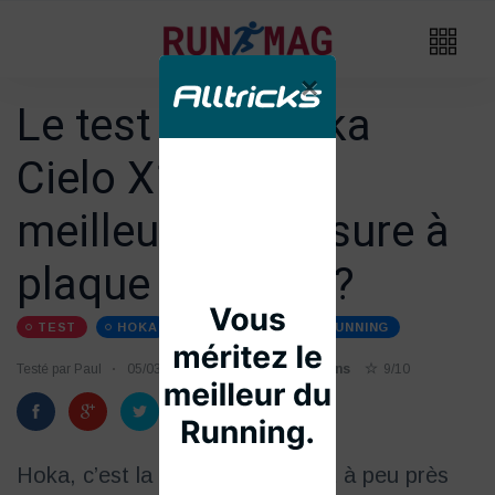
×
Le test de la Hoka
Cielo X1 2.0 : la
meilleure chaussure à
plaque carbone ?
TEST
HOKA
CHAUSSURES-DE-RUNNING
Testé par Paul
05/03
Temps de lecture 5 mins
9/10
Hoka, c’est la marque qu’on voit à peu près