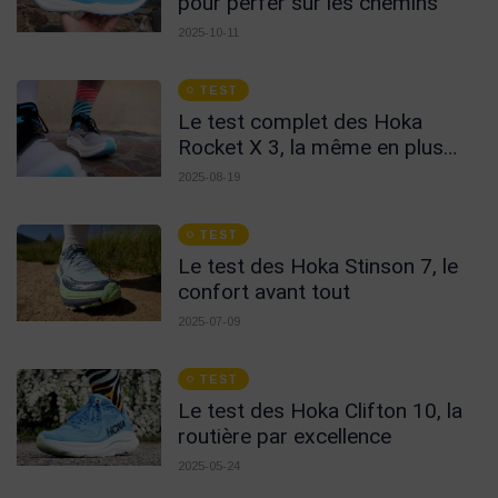
pour perfer sur les chemins
2025-10-11
TEST
Le test complet des Hoka
Rocket X 3, la même en plus
stable !
2025-08-19
TEST
Le test des Hoka Stinson 7, le
confort avant tout
2025-07-09
TEST
Le test des Hoka Clifton 10, la
routière par excellence
2025-05-24