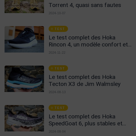
Torrent 4, quasi sans fautes
2024-10-07
TEST
Le test complet des Hoka
Rincon 4, un modèle confort et
léger !
2024-11-22
TEST
Le test complet des Hoka
Tecton X3 de Jim Walmsley
2024-08-13
TEST
Le test complet des Hoka
SpeedGoat 6, plus stables et
protectrices !
2024-08-04