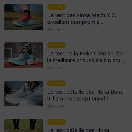
TEST
Le test des Hoka Mach X 2,
excellent compromis
perf/confort
2025-04-21
TEST
Le test de la Hoka Cielo X1 2.0 :
la meilleure chaussure à plaque
carbone ?
2025-03-05
TEST
Le test détaillé des Hoka Bondi
9, l'amorti exceptionnel !
2025-02-28
TEST
Le test détaillé des Hoka