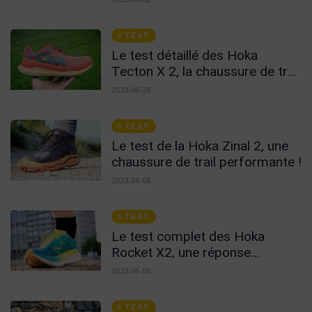
TEST
Le test détaillé des Hoka
Tecton X 2, la chaussure de trail
carbone Hoka !
2023-06-28
TEST
Le test de la Hoka Zinal 2, une
chaussure de trail performante !
2023-06-08
TEST
Le test complet des Hoka
Rocket X2, une réponse
convaincante !
2023-06-06
TEST