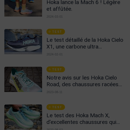
Hoka lance la Mach 6 ! Légère
et affûtée.
2024-03-01
TEST
Le test détaillé de la Hoka Cielo
X1, une carbone ultra
performante !
2024-02-01
TEST
Notre avis sur les Hoka Cielo
Road, des chaussures racées
pour le court !
2023-08-11
TEST
Le test des Hoka Mach X,
d'excellentes chaussures qui
peuvent tout faire ?
2023-08-02