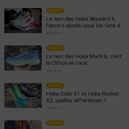
TEST
Le test des Hoka Skyward X,
l'amorti absolu pour les fans de
carbone !
2024-04-17
TEST
Le test des Hoka Mach 6, c'est
la Clifton en racé
2024-04-27
TEST
Hoka Cielo X1 et Hoka Rocket
X2, quelles différences ?
2024-03-21
TEST