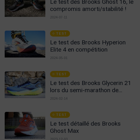
Le test des Brooks Ghost 16, le
compromis amorti/stabilité !
2024-07-11
TEST
Le test des Brooks Hyperion
Elite 4 en compétition
2024-05-01
TEST
Le test des Brooks Glycerin 21
lors du semi-marathon de
Barcelone !
2024-02-14
TEST
Le test détaillé des Brooks
Ghost Max
2023-12-03