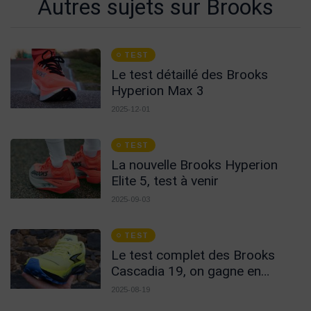
Autres sujets sur Brooks
TEST
Le test détaillé des Brooks
Hyperion Max 3
2025-12-01
TEST
La nouvelle Brooks Hyperion
Elite 5, test à venir
2025-09-03
TEST
Le test complet des Brooks
Cascadia 19, on gagne en
confort
2025-08-19