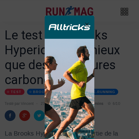
×
Le test des Brooks
Hyperion Max, mieux
que des chaussures
carbones ?
TEST
BROOKS
CHAUSSURES-DE-RUNNING
Testé par Vincent
27/01
Temps de lecture 2 mins
6/10
La Brooks Hyperion Max fait partie de la