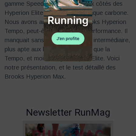
gamme Speed de la marque, aux côtés des
Hyperion Elite 3, le modèle à plaque carbone.
Nous avons aussi testé les Brooks Hyperion
Tempo, peut-être plus typées performance. Il
manquait sans doute un modèle intermédiaire,
plus apte aux longues distances que la
Tempo, et moins exigeant que l'Elite. Voici
notre présentation, et le test détaillé des
Brooks Hyperion Max.
Newsletter RunMag