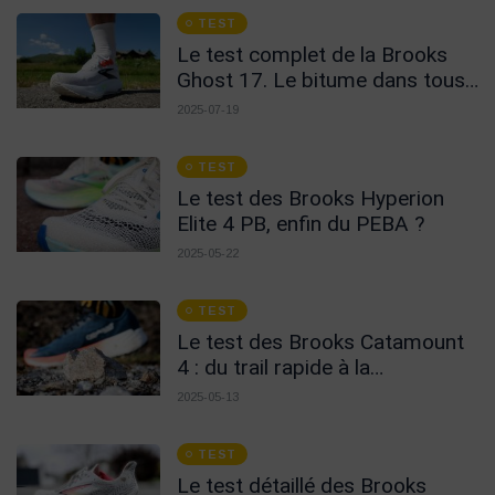
TEST
Le test complet de la Brooks
Ghost 17. Le bitume dans tous
ses états.
2025-07-19
TEST
Le test des Brooks Hyperion
Elite 4 PB, enfin du PEBA ?
2025-05-22
TEST
Le test des Brooks Catamount
4 : du trail rapide à la
polyvalence assumée
2025-05-13
TEST
Le test détaillé des Brooks