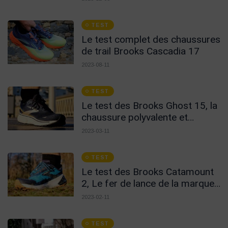
TEST
Le test complet des chaussures
de trail Brooks Cascadia 17
2023-08-11
TEST
Le test des Brooks Ghost 15, la
chaussure polyvalente et
accessible
2023-03-11
TEST
Le test des Brooks Catamount
2, Le fer de lance de la marque
?
2023-02-11
TEST