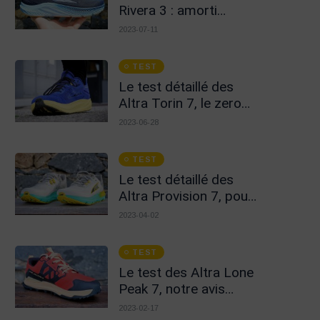
Rivera 3 : amorti
amélioré et toujours
2023-07-11
aussi stylées !
TEST
Le test détaillé des
Altra Torin 7, le zero
drop accessible
2023-06-28
TEST
Le test détaillé des
Altra Provision 7, pour
tout faire en zéro drop
2023-04-02
!
TEST
Le test des Altra Lone
Peak 7, notre avis
détaillé !
2023-02-17