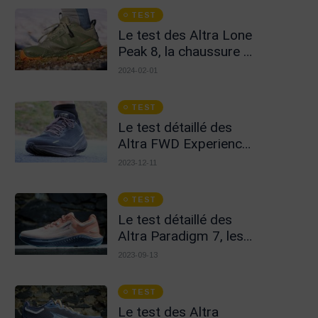
TEST
Le test des Altra Lone
Peak 8, la chaussure à
part !
2024-02-01
TEST
Le test détaillé des
Altra FWD Experience,
l'infidélité au Drop 0 !
2023-12-11
TEST
Le test détaillé des
Altra Paradigm 7, les
chaussures pour le
2023-09-13
long
TEST
Le test des Altra