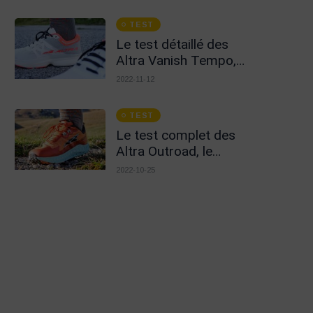
TEST
Le test détaillé des
Altra Vanish Tempo,
sans le carbone
2022-11-12
TEST
Le test complet des
Altra Outroad, le
cocktail mixte route et
2022-10-25
sentier !