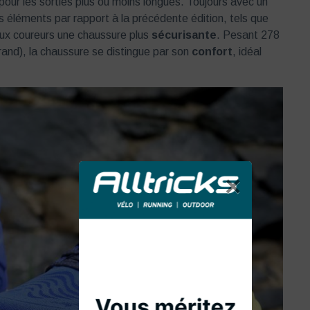
pour les sorties plus ou moins longues. Toujours avec un
rs éléments par rapport à la précédente édition, tels que
r aux coureurs une chaussure plus
sécurisante
. Pesant 278
rand), la chaussure se distingue par son
confort
, idéal
×