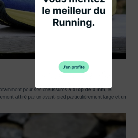
 notamment pour ses chaussures à
drop de 0 mm
, la
tement attiré par un avant-pied particulièrement large et un