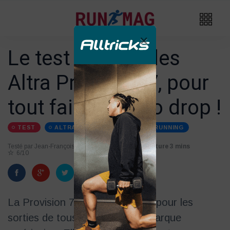
×
Le test détaillé des
Altra Provision 7, pour
tout faire en zéro drop !
TEST
ALTRA
CHAUSSURES-DE-RUNNING
Testé par Jean-François
08/04
Temps de lecture 3 mins
6/10
La Provision 7 est la chaussure pour les
sorties de tous les jours de la marque