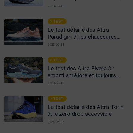
!
2023-12-11
TEST
Le test détaillé des Altra
Paradigm 7, les chaussures
pour le long
2023-09-13
TEST
Le test des Altra Rivera 3 :
amorti amélioré et toujours
aussi stylées !
2023-07-11
TEST
Le test détaillé des Altra Torin
7, le zero drop accessible
2023-06-28