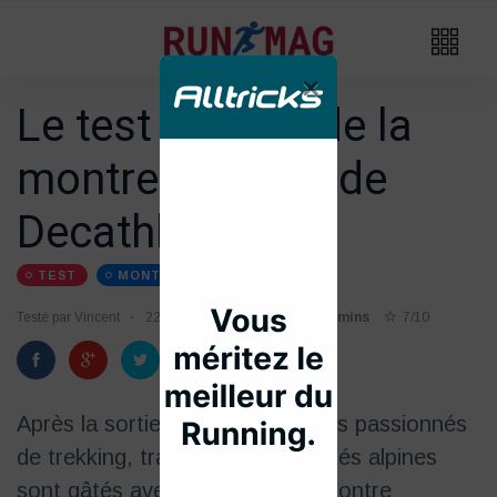
×
Le test détaillé de la
montre GPS900 de
Decathlon
TEST
MONTRE-GPS
EVADICT
Testé par Vincent
22/08
Temps de lecture 8 mins
7/10
Après la sortie de la GPS500, les passionnés
de trekking, trail et autres activités alpines
sont gâtés avec l'arrivée de la montre