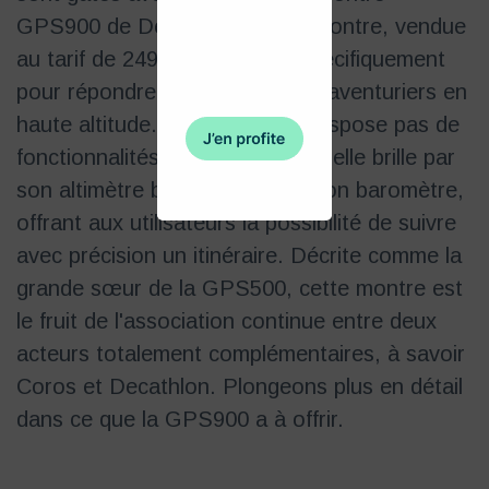
GPS900 de Decathlon. Cette montre, vendue
au tarif de 249€, est conçue spécifiquement
pour répondre aux besoins des aventuriers en
haute altitude. Bien qu'elle ne dispose pas de
fonctionnalités de cartographie, elle brille par
son altimètre barométrique et son baromètre,
offrant aux utilisateurs la possibilité de suivre
avec précision un itinéraire. Décrite comme la
grande sœur de la GPS500, cette montre est
le fruit de l'association continue entre deux
acteurs totalement complémentaires, à savoir
Coros et Decathlon. Plongeons plus en détail
dans ce que la GPS900 a à offrir.