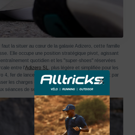
il faut la situer au cœur de la galaxie Adizero, cette famille
se. Elle occupe une position stratégique pivot, agissant
’entraînement quotidien et les "super-shoes" réservées
cale entre l'
Adizero SL
, plus légère et simplifiée pour les
o 4, fer de lance technologique. La Boston se définit par
×
isser les charges d'une préparation marathon tout en
ux séances de seuil.