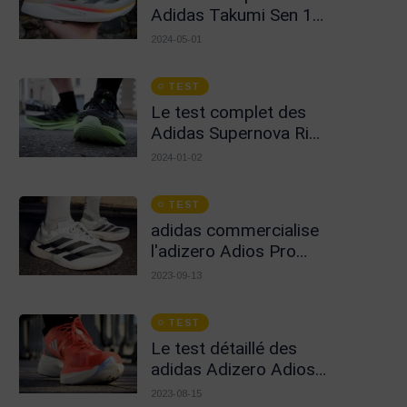
Adidas Takumi Sen 10
- Idéales pour la courte
2024-05-01
distance
TEST
Le test complet des
Adidas Supernova Rise
: le retour d’un
2024-01-02
classique
TEST
adidas commercialise
l'adizero Adios Pro
EVO 1, une chaussure
2023-09-13
à 500 € !
TEST
Le test détaillé des
adidas Adizero Adios
Pro 3 : La chaussure
2023-08-15