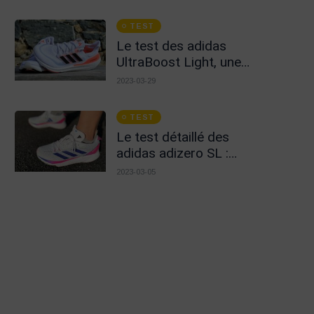
élite de la marque
TEST
Le test des adidas
UltraBoost Light, une
nouvelle version
2023-03-29
convaincante
TEST
Le test détaillé des
adidas adizero SL :
quand simplicité rime
2023-03-05
avec efficacité !