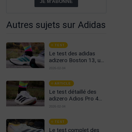
JE M'ABONNE
Autres sujets sur Adidas
TEST
Le test des adidas
adizero Boston 13, un
très bon choix !
2026-02-04
ARTICLE
Le test détaillé des
adizero Adios Pro 4
d'adidas. La meilleure
2026-02-04
?
TEST
Le test complet des