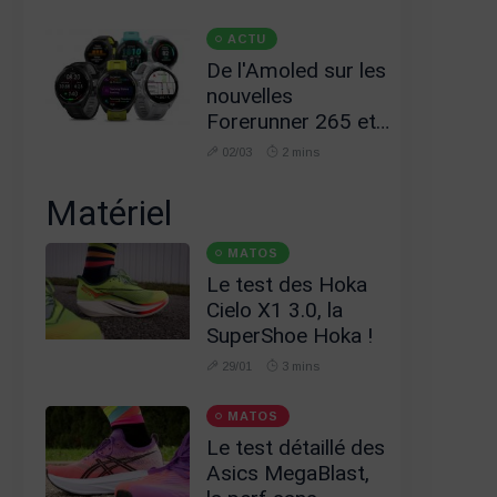
ACTU
De l'Amoled sur les
nouvelles
Forerunner 265 et
965, présentation !
02/03
2 mins
Matériel
MATOS
Le test des Hoka
Cielo X1 3.0, la
SuperShoe Hoka !
29/01
3 mins
MATOS
Le test détaillé des
Asics MegaBlast,