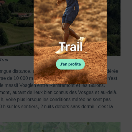
rail.
a longue distance, avec une épreuve de 200 km. Considérée
se de 10 000 m de dénivelé positif sur un terrain qui n'est
e le massif Vosgien entre Remiremont et les Ballons.
umont, autant de lieux bien connus des Vosges et au-delà.
 h, voire plus lorsque les conditions météo ne sont pas
h sur les sentiers, 2 nuits dehors sans dormir : c'est la