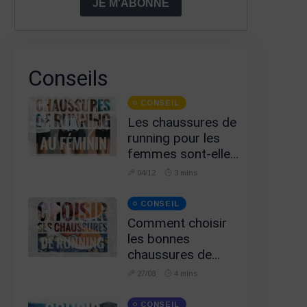
JE M'ABONNE
Conseils
CONSEIL
Les chaussures de
running pour les
femmes sont-elles
adaptées ?
04/12
3 mins
CONSEIL
Comment choisir
les bonnes
chaussures de
running ? Plein de
27/08
4 mins
conseils :)
CONSEIL