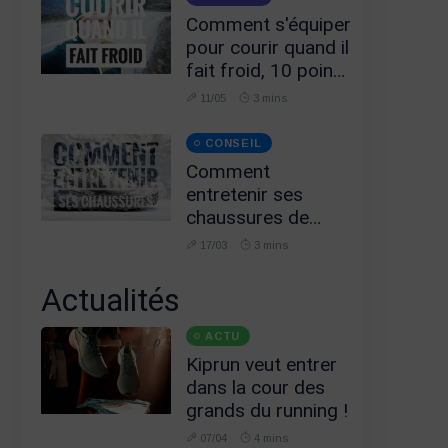
Comment s'équiper
pour courir quand il
fait froid, 10 points
essentiels !
11/05
3 mins
CONSEIL
Comment
entretenir ses
chaussures de
running ou de trail?
17/03
3 mins
Actualités
ACTU
Kiprun veut entrer
dans la cour des
grands du running !
07/04
4 mins