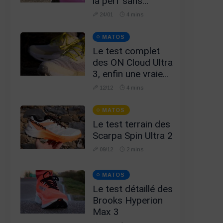
la perf sans
carbone !
24/01
4 mins
MATOS
Le test complet
des ON Cloud Ultra
3, enfin une vraie
chaussure d'Ultra ?
12/12
4 mins
MATOS
Le test terrain des
Scarpa Spin Ultra 2
09/12
2 mins
MATOS
Le test détaillé des
Brooks Hyperion
Max 3