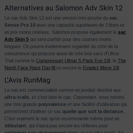
Alternatives au Salomon Adv Skin 12
Le sac Adv Skin 12 est une version très proche du
sac
Sense Pro 10
avec une capacité supérieure de 2 litres et
un prix moins onéreux. Salomon propose également le
sac
Adv Skin 5
qui sera parfait pour des courses moins
longues. On pourra évidemment regarder du côté de la
concurrence qui propose aussi de très bon sacs d'Ultra-
Trail comme le
Compressort Ultrun S Pack Evo 10l
, le
The
North Face Race Day 8l
ou encore le
Evadict Mixte 10l
.
L'Avis RunMag
Le sac est commercialisé comme un produit destiné aux
ultra-trails
, et c'est bien le cas. Cependant, nous notons
une très grande
polyvalence
et une facilité d'utilisation qui
permettent d'utiliser ce sac
quelle que soit la distance
.
C'est vraiment le sac qu'on recommande même pour un
débutant
, qui n'aura pas encore les réflexes pour
optimiser son chargement
(dans un sac plus petit). En