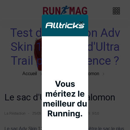
×
Test du Salomon Adv
Skin 12, le sac d'Ultra
Trail par excellence ?
Accueil
Sac De Trail
Salomon
Le sac d'Ultra Trail Salomon
La Rédaction
25/05
3k vues
77 likes
9/10
Le sac Adv Skin 12 de Salomon est peut-être le sac le plus