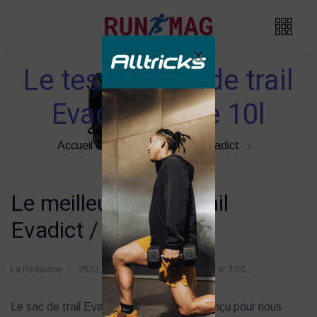
×
Le test du sac de trail
Evadict Mixte 10l
Accueil
Sac De Trail
Evadict
Le meilleur sac de trail
Evadict / Decathlon
La Rédaction
25/11
5k vues
120 likes
7/10
Le sac de trail Evadict Mixte 10l a été conçu pour nous