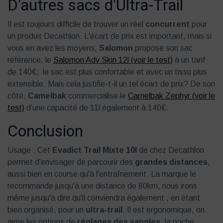
D'autres sacs d'Ultra-Trail
Il est toujours difficile de trouver un réel
concurrent
pour
un produit Decathlon. L'écart de prix est important, mais si
vous en avez les moyens,
Salomon
propose son sac
référence, le
Salomon Adv Skin 12l (voir le test)
à un tarif
de 140€; le sac est plus confortable et avec un tissu plus
extensible. Mais cela justifie-t-il un tel écart de prix? De son
côté,
Camelbak
commercialise le
Camelbak Zephyr (voir le
test)
d'une capacité de 11l également à 140€.
Conclusion
Usage : Cet
Evadict Trail Mixte 10l
de chez Decathlon
permet d'envisager de parcourir des
grandes distances
,
aussi bien en course qu'à l'entraînement. La marque le
recommande jusqu'à une distance de 80km, nous irons
même jusqu'à dire qu'il conviendra également , en étant
bien organisé, pour un
ultra-trail
. Il est ergonomique, on
aime les options de
réglages des sangles
, la poche