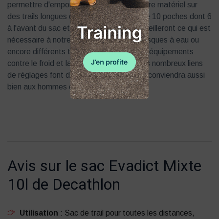
permettre d'emporter facilement tout notre matériel sur
des trails longues distances. Il dispose de 10 poches dont 6
à l'avant du sac et 4 à l'arrière. Elles accueilleront ce qui est
nécessaire à notre course : nourriture, flasques à eau ou
encore différents textiles selon la saison (équipements
contre le froid et la pluie notamment). Les nombreux liens
de réglages font de ce sac un produit qui conviendra aussi
bien aux hommes qu'aux femmes.
Avis sur le sac Evadict Mixte
10l de Decathlon
Utilisation
: Sac de trail pour toutes les distances,