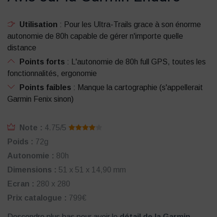
Utilisation
: Pour les Ultra-Trails grace à son énorme
autonomie de 80h capable de gérer n'importe quelle
distance
Points forts
: L'autonomie de 80h full GPS, toutes les
fonctionnalités, ergonomie
Points faibles
: Manque la cartographie (s'appellerait
Garmin Fenix sinon)
Note :
4.75/5
Poids :
72g
Autonomie :
80h
Dimensions :
51 x 51 x 14,90 mm
Ecran :
280 x 280
Prix catalogue :
799€
Descendre plus bas pour avoir le
détail de la Garmin