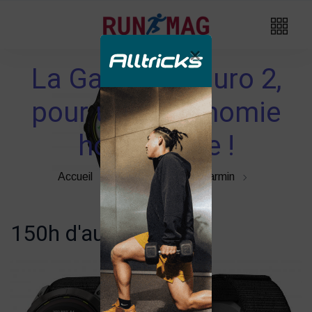
×
La Garmin Enduro 2,
pour une autonomie
hors norme !
Accueil
Montre GPS
Garmin
150h d'autonomie !