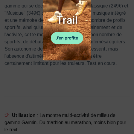
gamme qui se décline en deux versions, classique (249€) et
“Musique” (349€) qui intègre un lecteur de musique intégré
et une mémoire de 4go. Offrant un large nombre de profils
sportifs, ainsi qu’un suivi complet de l’entrainement et de
l'activité, cette montre pourra convenir à bon nombre de
sportifs, de débutants/occasionnels, à confirmés/réguliers.
Son autonomie de 24h sera un atout intéressant, mais
l'absence d'altimètre barométrique pourra être
certainement limitant pour les traileurs. Test en cours.
Utilisation
: La montre multi-activité de milieu de
gamme Garmin. Du triathlon au marathon, moins bien pour
le trail.