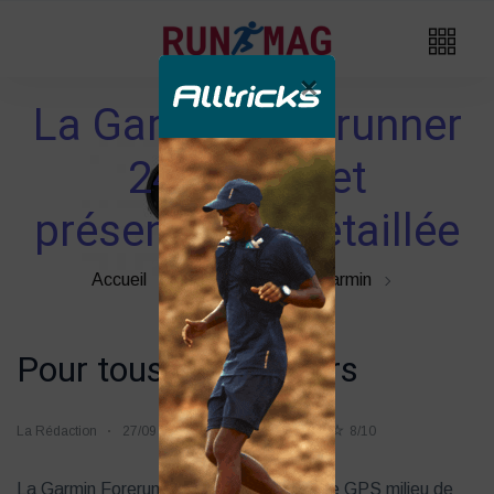
×
La Garmin Forerunner
245, tests et
présentation détaillée
Accueil
Montre GPS
Garmin
Pour tous les coureurs
La Rédaction
27/09
2k vues
75 likes
8/10
La Garmin Forerunner 245 est une montre GPS milieu de