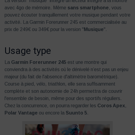
La version "musique" intègre un lecteur intégré à la montre
avec 4go de mémoire. Même
sans smartphone
, vous
pouvez écouter tranquillement votre musique pendant votre
activité. La Garmin Forerunner 245 est commercialisée au
prix de 249€ ou 349€ pour la version "
Musique
".
Usage type
La
Garmin Forerunner 245
est une montre qui
conviendra à des activités où le dénivelé n’est pas un enjeu
majeur (du fait de l'absence d'altimètre barométrique).
Course à pied, vélo, triathlon, elle sera suffisamment
complète et son autonomie de 24h permettra de couvrir
l'ensemble de besoin, même pour des sportifs réguliers.
Chez la concurrence, on pourra regarder les
Coros Apex
,
Polar Vantage
ou encore la
Suunto 5
.