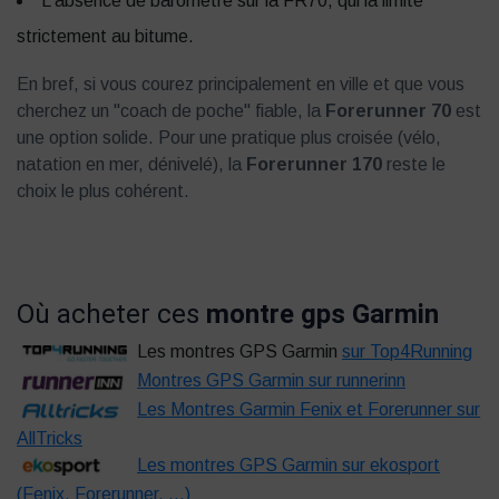
L'absence de baromètre sur la FR70, qui la limite
strictement au bitume.
En bref, si vous courez principalement en ville et que vous
cherchez un "coach de poche" fiable, la
Forerunner 70
est
une option solide. Pour une pratique plus croisée (vélo,
natation en mer, dénivelé), la
Forerunner 170
reste le
choix le plus cohérent.
Où acheter ces
montre gps Garmin
Les montres GPS Garmin
sur Top4Running
Montres GPS Garmin sur runnerinn
Les Montres Garmin Fenix et Forerunner sur
AllTricks
Les montres GPS Garmin sur ekosport
(Fenix, Forerunner, ...)