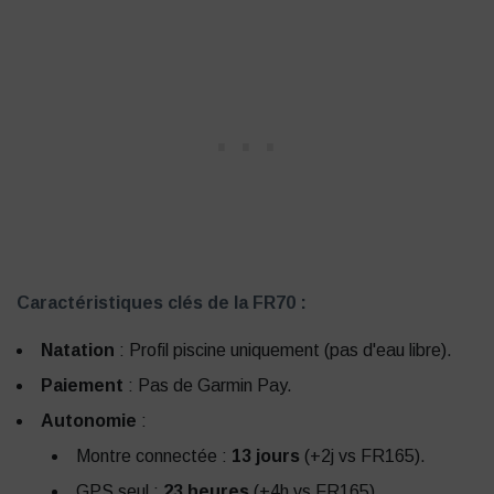
Caractéristiques clés de la FR70 :
Natation
: Profil piscine uniquement (pas d'eau libre).
Paiement
: Pas de Garmin Pay.
Autonomie
:
Montre connectée :
13 jours
(+2j vs FR165).
GPS seul :
23 heures
(+4h vs FR165).