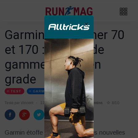
×
Garmin Forerunner 70
et 170 : l'entrée de
gamme monte en
grade
TEST
GARMIN
MONTRE-GPS
Testé par Vincent
12/05
Temps de lecture 3 mins
8/10
Garmin étoffe sa gamme avec les nouvelles